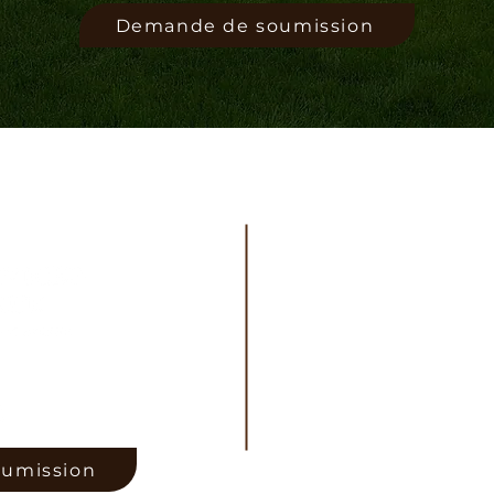
Demande de soumission
Vous-avez des
info@multi
plus de 12 ans !
+1(438) 88
umission