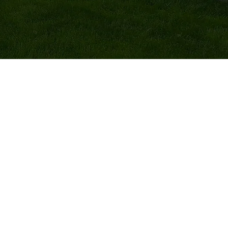
 questions ?
servicesjolicoeur.ca
3-3593