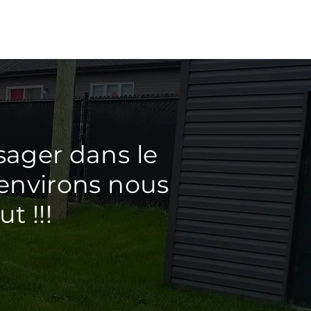
sager dans le
 environs nous
t !!!