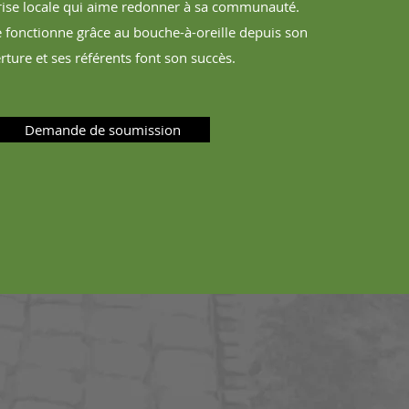
rise locale qui aime redonner à sa communauté.
 fonctionne grâce au bouche-à-oreille depuis son
rture et ses référents font son succès.
Demande de soumission