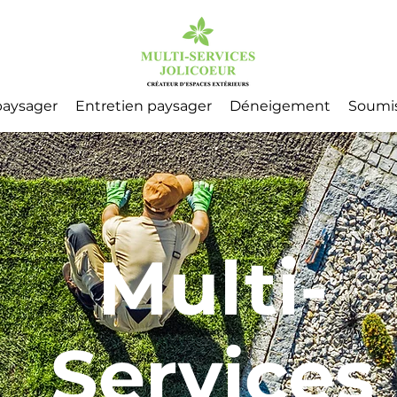
aysager
Entretien paysager
Déneigement
Soumi
Multi-
Services